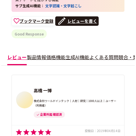
サブ生成AI機能：
文字認識・文字起こし
ブックマーク登録
レビューを書く
Good Response
レビュー
製品情報
価格
機能
生成AI機能
よくある質問
競合・
高橋 一博
株式会社ワールドインテック｜人材｜研究｜1000人以上｜ユーザー
（利用者）
企業所属 確認済
投稿日：
2019年04月14日