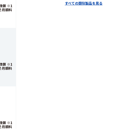
すべての類似製品を見る
算 ※1
そ月額料
算 ※1
そ月額料
算 ※1
そ月額料