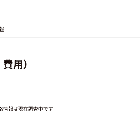
報
金・費用）
格情報は現在調査中です