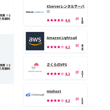
XServerレンタルサーバ
ー
算 ※1
1
そ月額料
4.6
8
Amazon Lightsail
4
4.3
4
さくらのVPS
算 ※1
そ月額料
3
4.3
7
mixhost
1
4.3
3