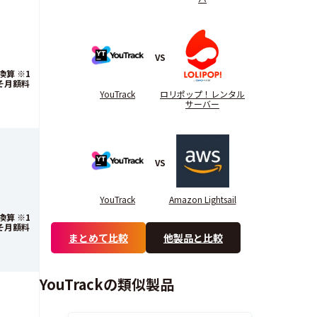
VS
算 ※1
そ月額料
YouTrack
ロリポップ！レンタル
サーバー
VS
YouTrack
Amazon Lightsail
算 ※1
そ月額料
まとめて比較
他製品と比較
YouTrackの類似製品