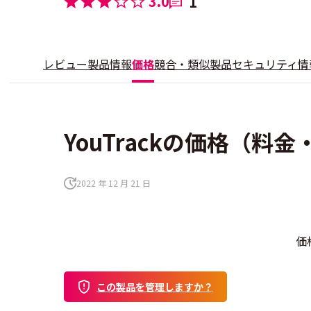
3.0
1
レビュー
製品情報
価格
競合・類似製品
セキュリティ情
YouTrackの価格（料
2022 年 12 月 21 日
価
この製品を管理しますか？