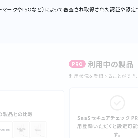
シーマークやISOなど）によって審査され取得された認証や認定
利⽤中の製品
PRO
利⽤状況を登録することができま
の製品との比較
SaaSセキュアチェック P
⽤登録いただくと設定可能
す。