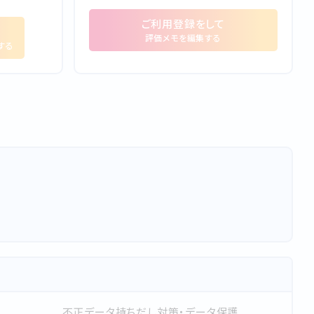
ご利⽤登録をして
評価メモを編集する
する
不正データ持ちだし対策・データ保護