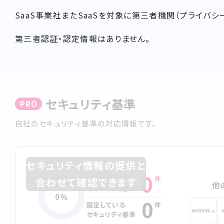
SaaS事業社またSaaSを対象に第三者機関（プライバ
第三者認証・認定情報はありません。
セキュリティ基準
PRO
⾃社のセキュリティ基準の対応情報です。
セキュリティ情報の提供と
0
クリアしている
件
合わせて確認できます
他
セキュリティ基準
0%
0
設定している
件
セキュリティ基準