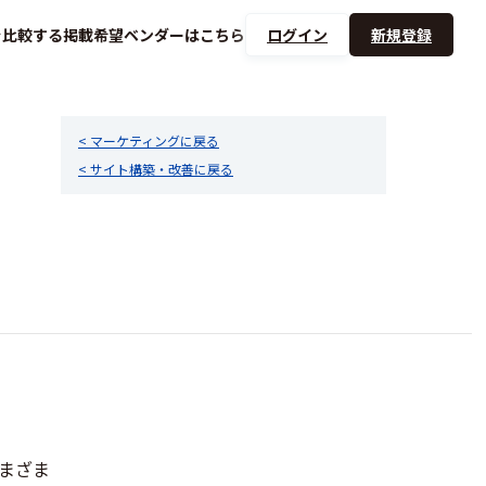
を
比較する
掲載希望ベンダーは
こちら
ログイン
新規登録
< マーケティングに戻る
< サイト構築・改善に戻る
さまざま