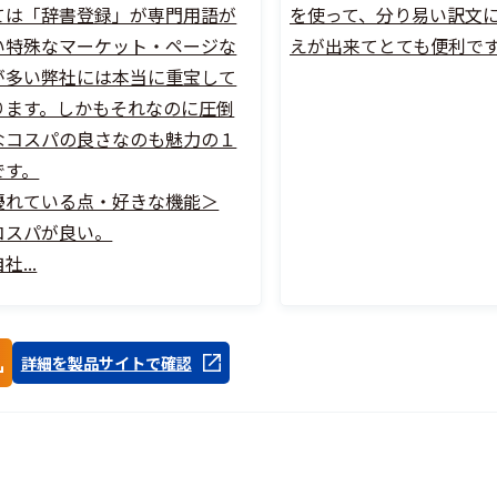
ては「辞書登録」が専門用語が
を使って、分り易い訳文
い特殊なマーケット・ページな
えが出来てとても便利で
が多い弊社には本当に重宝して
ります。しかもそれなのに圧倒
なコスパの良さなのも魅力の１
です。
優れている点・好きな機能＞
コスパが良い。
社...
詳細を製品サイトで確認