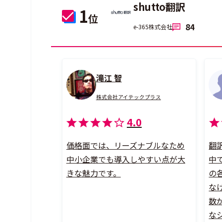
shutto翻訳
1
位
84
e-365株式会社
滝江 智
株式会社アイテックプラス
4.0
価格面では、リーズナブルなため
翻
中小企業でも導入しやすい点が大
中
きな魅力です。
の
な
数
な