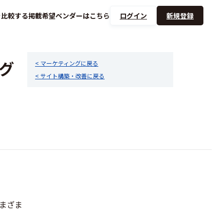
を
比較する
掲載希望ベンダーは
こちら
ログイン
新規登録
グ
< マーケティングに戻る
< サイト構築・改善に戻る
さまざま