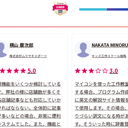
横山 慶次郎
NAKATA MINOR
株式会社ムラサキスポーツ
キッズ工作スクール相馬
5.0
3.0
訳機能をいくつか検討している
マイコンを使った工作教
で、弊社の様に店舗数が多くそ
する場合、プログラム作
各店舗記事なども対応していか
に英文の解説サイト情報
ければならない。全体的に記事
て使用します。その場合
が多いなどの場合、非常に便利
りづらい訳文になる時が
システムでした。また、機能と
す。そういった時に辞書