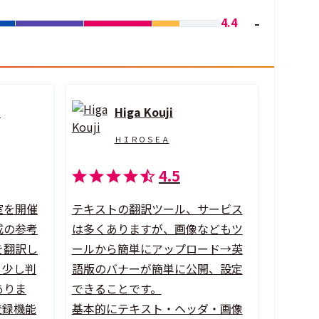
4.4
U
Higa Kouji
ＨＩＲＯＳＥＡ
4.5
室を開催
テキストの翻訳ツール、サービス
成の参考
は多くありますが、画像などもツ
を翻訳し
ールから簡単にアップロード→英
、少し判
語版のバナーが簡単に公開、設定
ありま
できることです。
登録機能
基本的にテキスト・ヘッダ・画像