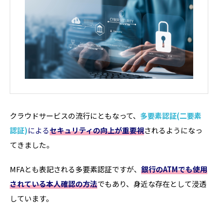
クラウドサービスの流行にともなって、
多要素認証(二要素
認証)
による
セキュリティの向上
が重要視
されるようになっ
てきました。
MFAとも表記される多要素認証ですが、
銀行のATMでも使用
されている本人確認の方法
でもあり、身近な存在として浸透
しています。