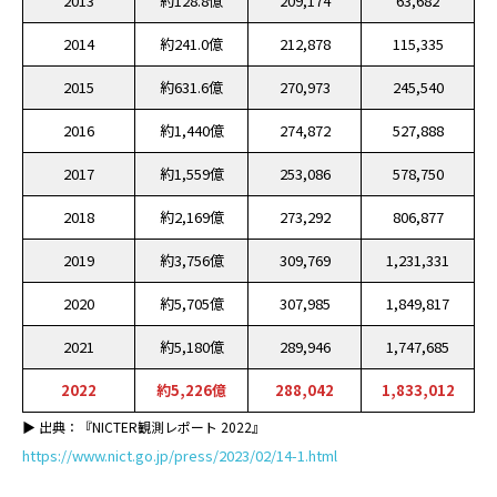
2013
約128.8億
209,174
63,682
2014
約241.0億
212,878
115,335
2015
約631.6億
270,973
245,540
2016
約1,440億
274,872
527,888
2017
約1,559億
253,086
578,750
2018
約2,169億
273,292
806,877
2019
約3,756億
309,769
1,231,331
2020
約5,705億
307,985
1,849,817
2021
約5,180億
289,946
1,747,685
2022
約5,226億
288,042
1,833,012
▶ 出典：『NICTER観測レポート 2022』
https://www.nict.go.jp/press/2023/02/14-1.html