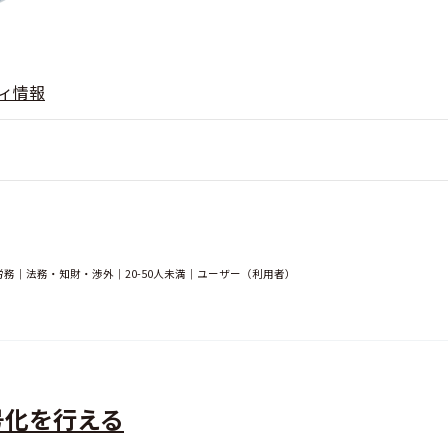
ィ情報
務｜法務・知財・渉外｜20-50人未満｜ユーザー（利用者）
号化を行える