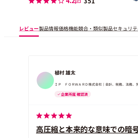
4.2
351
レビュー
製品情報
価格
機能
競合・類似製品
セキュリテ
植村 雄太
ＩＰ ＦＯＲＷＡＲＤ株式会社｜会計、税務、法務、労
企業所属 確認済
高圧縮と本来的な意味での暗