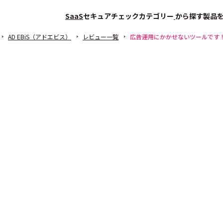
SaaS
セキュアチェック
カテゴリー
から探す
製品
AD EBiS（アドエビス）
レビュー一覧
広告運用にかかせないツールです