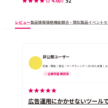
4.0
52
レビュー
製品情報
価格
機能
競合・類似製品
イベント
セ
非公開ユーザー
広告・販促｜宣伝・マーケティング｜20-50人未満｜
企業所属 確認済
広告運用にかかせないツール