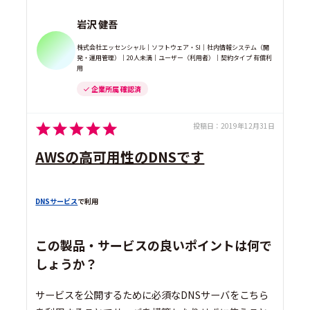
岩沢 健吾
株式会社エッセンシャル｜ソフトウェア・SI｜社内情報システム（開
発・運用管理）｜20人未満｜ユーザー（利用者）｜契約タイプ 有償利
用
企業所属 確認済
投稿日：
2019年12月31日
AWSの高可用性のDNSです
DNSサービス
で利用
この製品・サービスの良いポイントは何で
しょうか？
サービスを公開するために必須なDNSサーバをこちら