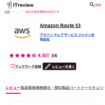
TOP
...
AWSの高可用性のDNSです
Amazon Route 53
アマゾン ウェブ サービス ジャパン合
同会社
4.5
34
ブックマーク登録
レビューを書く
レビュー
製品情報
価格
競合・類似製品
パートナー
セキュリ