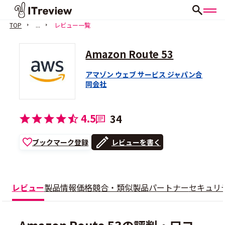
TOP
...
レビュー一覧
Amazon Route 53
アマゾン ウェブ サービス ジャパン合
同会社
4.5
34
ブックマーク登録
レビューを書く
レビュー
製品情報
価格
競合・類似製品
パートナー
セキュリ