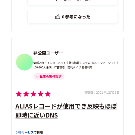
0
参考になった
非公開ユーザー
情報通信・インターネット｜社内情報システム（CIO・マネージャ）｜
100-300人未満｜IT管理者｜契約タイプ 有償利用
企業所属 確認済
投稿日：
2021年12月17日
ALIASレコードが使用でき反映もほぼ
即時に近いDNS
DNSサービス
で利用