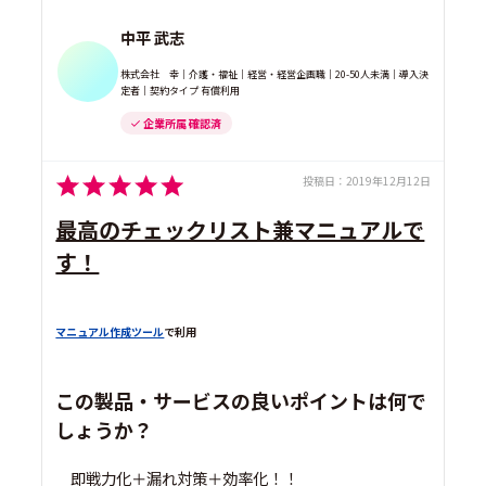
中平 武志
株式会社 幸｜介護・福祉｜経営・経営企画職｜20-50人未満｜導入決
定者｜契約タイプ 有償利用
企業所属 確認済
投稿日：
2019年12月12日
最高のチェックリスト兼マニュアルで
す！
マニュアル作成ツール
で利用
この製品・サービスの良いポイントは何で
しょうか？
即戦力化＋漏れ対策＋効率化！！