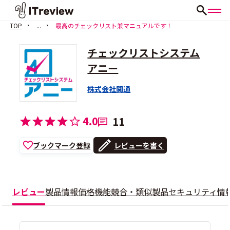
TOP
...
最高のチェックリスト兼マニュアルです！
チェックリストシステム
アニー
株式会社関通
4.0
11
ブックマーク登録
レビューを書く
レビュー
製品情報
価格
機能
競合・類似製品
セキュリティ情