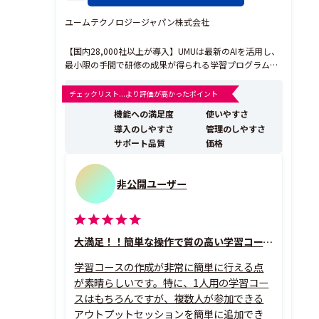
ユームテクノロジージャパン株式会社
【国内28,000社以上が導入】UMUは最新のAIを活用し、
最小限の手間で研修の成果が得られる学習プログラムを
作成できる全く新しいラーニングプラットフォームで
す。AIでコンテンツの作成を加速させ、AIとの繰り返し
チェックリスト...より評価が高かったポイント
の会話型トレーニングで、現場で使える「対話力」を高
機能への満足度
使いやすさ
められます。 世界203の国と地域で100万社以上...
導入のしやすさ
管理のしやすさ
サポート品質
価格
非公開ユーザー
大満足！！簡単な操作で質の高い学習コースがすぐ作成できる！
学習コースの作成が非常に簡単に行える点
が素晴らしいです。特に、1人用の学習コー
スはもちろんですが、複数人が参加できる
アウトプットセッションを簡単に追加でき