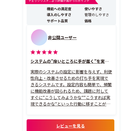
チェックリスト...より評価が高かったポイント
です。これにより、ユーザーからの問い合わせ数の削
機能への満足度
使いやすさ
減、マニュアル整備の工数削減などを実現します。 ...
導入のしやすさ
管理のしやすさ
サポート品質
価格
非公開ユーザー
システムの”痒いところに手が届く”を実現する仕組み
実際のシステムの設定に影響を与えず、利便
性向上・改善させるための打ち手を実現で
きるシステムです。設定内容も簡単で、頻繁
に機能改善が図られるため、課題に対して
すぐに”こうしてみようかな””こうすれば実
現できるかな”といった行動に移すことがで
きます。
サポートも手厚いので、安心しています。
レビューを見る