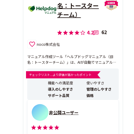
名：トースター
チーム）
62
4.2
noco株式会社
マニュアル作成ツール「ヘルプドッグマニュアル（旧
名：トースターチーム）」は、AIが自動でマニュアルを
作成する機能を搭載し、2種類の動画マニュアルの作成
にも対応しているマニュアル作成管理ツールです。累計
チェックリスト...より評価が高かったポイント
2,700社の導入実績、東証プライム上場企業をはじめス
機能への満足度
使いやすさ
タートアップまで利用いただいております。業務の見え
導入のしやすさ
管理のしやすさ
る化を通じ...
サポート品質
価格
非公開ユーザー