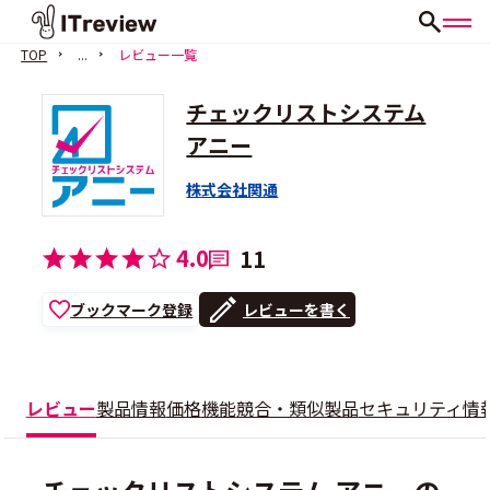
TOP
...
レビュー一覧
チェックリストシステム
アニー
株式会社関通
4.0
11
ブックマーク登録
レビューを書く
レビュー
製品情報
価格
機能
競合・類似製品
セキュリティ情