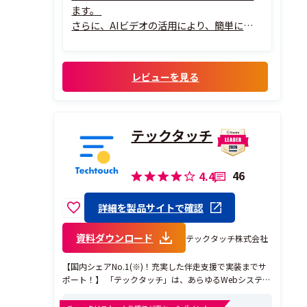
ます。
さらに、AIビデオの活用により、簡単にアバ
ター動画を作成できることに非常に満足し
ています。生産性がとても上がりました。
レビューを見る
テックタッチ
46
4.4
詳細を製品サイトで確認
資料ダウンロード
テックタッチ株式会社
【国内シェアNo.1(※)！充実した伴走支援で実装までサ
ポート！】 「テックタッチ」は、あらゆるWebシステム
上にナビゲーションをあとのせすることができ、ユーザ
ーがスムーズにシステム操作できるようにするサービス