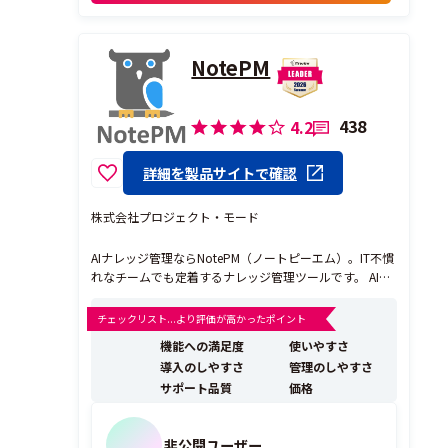
NotePM
438
4.2
詳細を製品サイトで確認
株式会社プロジェクト・モード
AIナレッジ管理ならNotePM（ノートピーエム）。IT不慣
れなチームでも定着するナレッジ管理ツールです。 AIチ
ャットと表記ゆれ・同義語を自動検知する関連度検索
で、知りたいが数秒で見つかる。 添付ファイルの中身ま
チェックリスト...より評価が高かったポイント
で全文検索し、属人化を解消します。 登録社数12,000社
機能への満足度
使いやすさ
以上・継続率99％超、大手・金融機関...
導入のしやすさ
管理のしやすさ
サポート品質
価格
非公開ユーザー