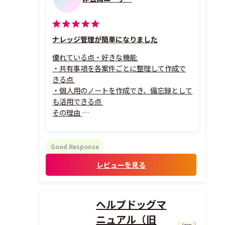
ナレッジ管理が簡単になりました
優れている点・好きな機能
・共有事項を各案件ごとに整理して作成で
きる点
・個人用のノートを作成でき、備忘録として
も活用できる点
その理由
コールセンター業務で使用しているため、
案件ごとの共有事項をNotePMに記録する
ことで、情報を風化させることなく蓄積でき
Good Response
ます。
レビューを見る
過去の情報も検索機能ですぐに見つけるこ
とができるため、必要な対応内容や経緯を
いつでも確認でき、対応品質の維持に役立っ
て...
ヘルプドッグマ
ニュアル（旧