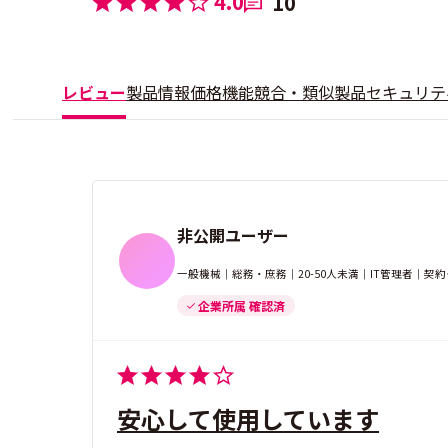
4.0
10
レビュー
製品情報
価格
機能
競合・類似製品
セキュリテ
非公開ユーザー
一般機械｜総務・庶務｜20-50人未満｜IT管理者｜契約
企業所属 確認済
安心して使用しています