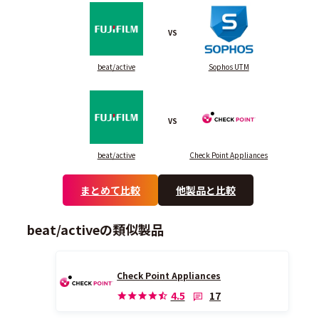
VS
beat/active
Sophos UTM
VS
beat/active
Check Point Appliances
まとめて比較
他製品と比較
beat/activeの類似製品
Check Point Appliances
17
4.5