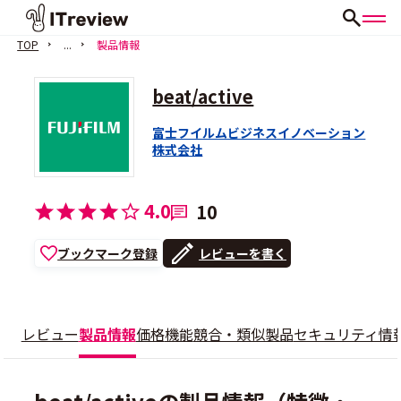
TOP
...
製品情報
beat/active
富士フイルムビジネスイノベーション
株式会社
4.0
10
ブックマーク登録
レビューを書く
レビュー
製品情報
価格
機能
競合・類似製品
セキュリティ情