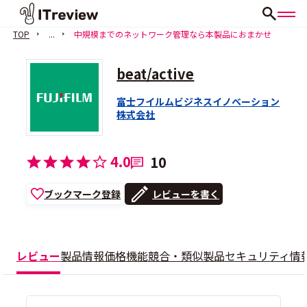
TOP
...
中規模までのネットワーク管理なら本製品におまかせ
beat/active
富士フイルムビジネスイノベーション
株式会社
4.0
10
ブックマーク登録
レビューを書く
レビュー
製品情報
価格
機能
競合・類似製品
セキュリティ情