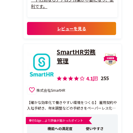
利です。
レビューを見る
SmartHR労務
管理
255
4.1
株式会社SmartHR
【確かな効率化で働きやすい環境をつくる】 雇用契約や
入社手続き、年末調整などの手続きをペーパーレス化
し、あらゆる労務業務をミスなく、カンタンに。従業員
にも負担がなく、心地よく使える設計で、誰もが働きや
奉行Edge ...より評価が高かったポイント
すい環境づくりを後押しします。また、業務を通じて蓄
機能への満足度
使いやすさ
積された従業員データを人的資本経営やタレントマネジ