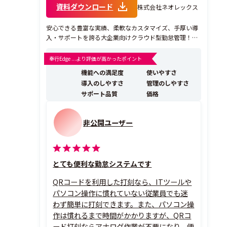
資料ダウンロード
株式会社ネオレックス
安心できる豊富な実績、柔軟なカスタマイズ、手厚い導
入・サポートを誇る大企業向けクラウド型勤怠管理！
【特徴1：安心できる豊富な実績】 西武グループ様、ヤ
マト運輸様、王将フードサービス様、ハローズ様など、
奉行Edge ...より評価が高かったポイント
さまざまな大手企業でご採用いただいています。 また、I
機能への満足度
使いやすさ
Treview Grid Award 202...
導入のしやすさ
管理のしやすさ
サポート品質
価格
非公開ユーザー
とても便利な勤怠システムです
QRコードを利用した打刻なら、ITツールや
パソコン操作に慣れていない従業員でも迷
わず簡単に打刻できます。また、パソコン操
作は慣れるまで時間がかかりますが、QRコ
ード打刻ならアナログ作業が不要になり、便