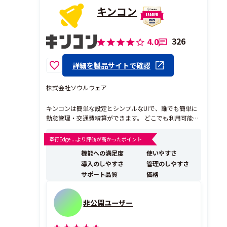
キンコン
326
4.0
詳細を製品サイトで確認
株式会社ソウルウェア
キンコンは簡単な設定とシンプルなUIで、誰でも簡単に
勤怠管理・交通費精算ができます。 どこでも利用可能な
クラウド型で、kintoneなどの外部連携も豊富です。
【直感的なUIで誰でも簡単に利用！】 直感的なUIで簡単
奉行Edge ...より評価が高かったポイント
に操作でき、紙やエクセル管理でクラウドツールに不慣
機能への満足度
使いやすさ
れな方でも簡単にご利用いただけます。 ...
導入のしやすさ
管理のしやすさ
サポート品質
価格
非公開ユーザー