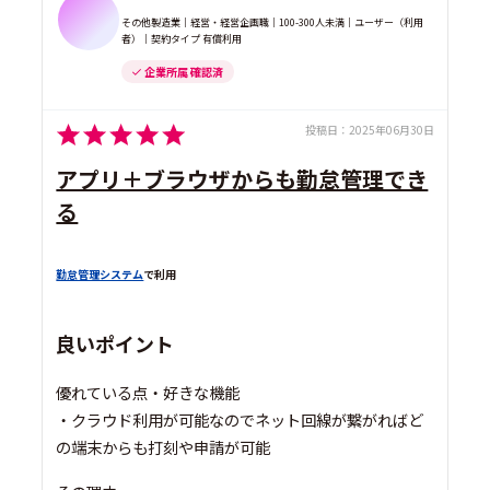
その他製造業｜経営・経営企画職｜100-300人未満｜ユーザー（利用
者）｜契約タイプ 有償利用
企業所属 確認済
投稿日：
2025年06月30日
アプリ＋ブラウザからも勤怠管理でき
る
勤怠管理システム
で利用
良いポイント
優れている点・好きな機能
・クラウド利用が可能なのでネット回線が繋がればど
の端末からも打刻や申請が可能