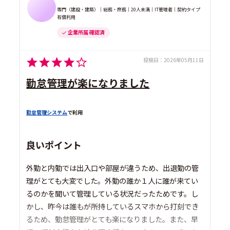
専門（建設・建築）｜総務・庶務｜20人未満｜IT管理者｜契約タイプ
有償利用
企業所属 確認済
投稿日：
2026年05月11日
勤怠管理が楽になりました
勤怠管理システム
で利用
良いポイント
外勤と内勤では出入口や部屋が違うため、出退勤の管
理がとても大変でした。外勤の誰か１人に誰が来てい
るのかを聞いて管理している状況だったためです。し
かし、昨今は誰もが所持しているスマホから打刻でき
るため、勤怠管理がとても楽になりました。また、早