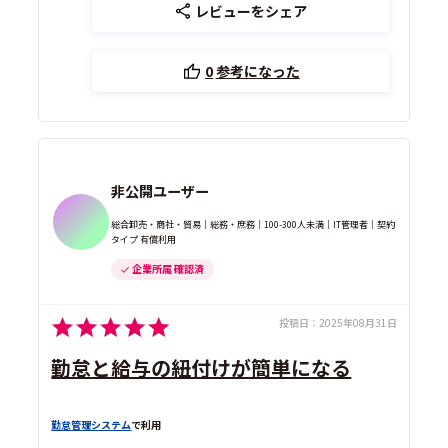
レビューをシェア
0
参考になった
非公開ユーザー
総合卸売・商社・貿易｜総務・庶務｜100-300人未満｜IT管理者｜契約
タイプ 有償利用
企業所属 確認済
投稿日：
2025年08月31日
勤怠と給与の紐付けが簡単になる
勤怠管理システム
で利用