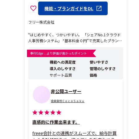
機能・プランガイドをDL
フリー株式会社
"はじめやすく、つかいやすい。 「シェアNo.1クラウド
人事労務システム」 “基本料金０円”で充実したプランの
中からお選びいただけます。 freeeで勤怠管理も給与計算
もあらゆる労務業務を自動化！ 【freee人事労務でできる
奉行Edge ...より評価が高かったポイント
こと】 ・ルーティン業務を効率化し、最大84.5%の業務
機能への満足度
使いやすさ
を削減。 ・「自...
導入のしやすさ
管理のしやすさ
サポート品質
価格
非公開ユーザー
合同会社ＣｏｃｏＳａｋｕ
直感的に作業出来ます。
freee会計との連携がスムーズで、給与計算