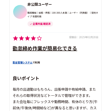
非公開ユーザー
精密機械｜総務・庶務｜100-300人未満｜ユーザー（利用者）｜契約タ
イプ 有償利用
企業所属 確認済
投稿日：
2025年02月20日
勤怠締め作業が簡易化できる
勤怠管理システム
で利用
良いポイント
毎月の出退勤はもちろん、出張申請や有給申請、また
それらの取得状況などトータルで管理ができます。
また会社毎にフレックスや勤務時間、有休のとり方(午
前休/午後休/時間給など)が異なると思いますが、カス