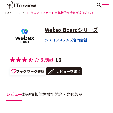
TOP
...
日々のアップデートで革新的な機能が追加される
Webex Boardシリーズ
シスコシステムズ合同会社
3.9
16
ブックマーク登録
レビューを書く
レビュー
製品情報
価格
機能
競合・類似製品