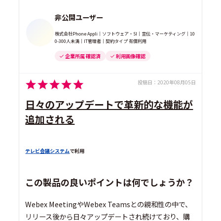
非公開ユーザー
株式会社Phone Appli｜ソフトウェア・SI｜宣伝・マーケティング｜10
0-300人未満｜IT管理者｜契約タイプ 有償利用
企業所属 確認済
利用画像確認
投稿日：
2020年08月05日
日々のアップデートで革新的な機能が
追加される
テレビ会議システム
で利用
この製品の良いポイントは何でしょうか？
Webex MeetingやWebex Teamsとの親和性の中で、
リリース後から日々アップデートされ続けており、購