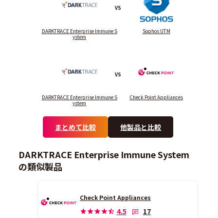
VS
DARKTRACE Enterprise Immune S
Sophos UTM
ystem
VS
DARKTRACE Enterprise Immune S
Check Point Appliances
ystem
まとめて比較
他製品と比較
DARKTRACE Enterprise Immune System
の類似製品
Check Point Appliances
17
4.5