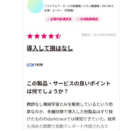
ソフトウェア・SI｜その他情報システム関連職｜100-300人
未満｜ユーザー（利用者）
企業所属 確認済
利用画像確認
投稿日：
2021年01月08日
導入して損はなし
UTM
で利用
この製品・サービスの良いポイント
は何でしょうか？
教師なし機械学習とAIを駆使しているという効
果なのか、多層防御で導入した他製品はすり抜
けたもののdarktraceでは検知できていた。結果
も決めた周期で自動でレポート作成されるた