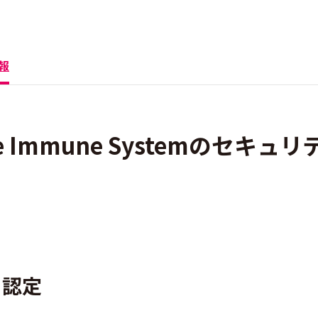
報
ise Immune Systemのセキュリ
・認定