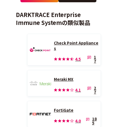
DARKTRACE Enterprise
Immune Systemの類似製品
Check Point Appliance
s
1
4.5
7
Meraki MX
2
4.1
7
FortiGate
18
4.0
5