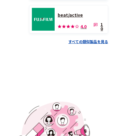
beat/active
1
4.0
0
すべての類似製品を見る