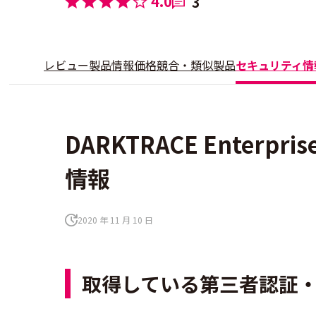
4.0
3
レビュー
製品情報
価格
競合・類似製品
セキュリティ情
DARKTRACE Enterpr
情報
2020 年 11 月 10 日
取得している第三者認証