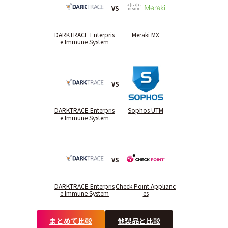
VS
DARKTRACE Enterpris
Meraki MX
e Immune System
VS
DARKTRACE Enterpris
Sophos UTM
e Immune System
VS
DARKTRACE Enterpris
Check Point Applianc
e Immune System
es
まとめて比較
他製品と比較