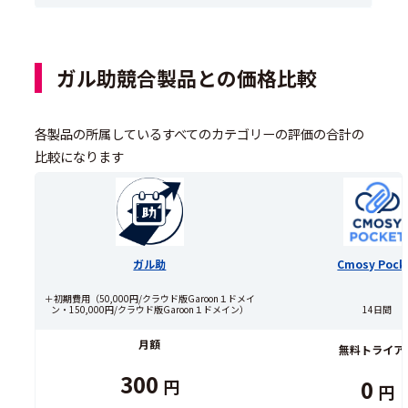
ガル助競合製品との価格比較
各製品の所属しているすべてのカテゴリーの評価の合計の
比較になります
ガル助
Cmosy Pock
＋初期費用（50,000円/クラウド版Garoon１ドメイ
ン・150,000円/クラウド版Garoon１ドメイン）
14日間
月額
無料トライア
300
0
円
円