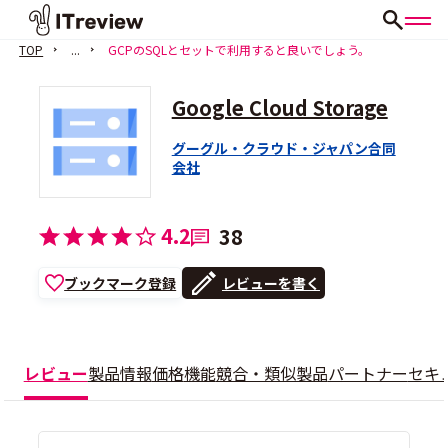
TOP
...
GCPのSQLとセットで利用すると良いでしょう。
Google Cloud Storage
グーグル・クラウド・ジャパン合同
会社
4.2
38
ブックマーク登録
レビューを書く
レビュー
製品情報
価格
機能
競合・類似製品
パートナー
セキ