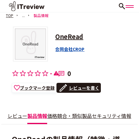
TOP
...
製品情報
OneRead
合同会社CROP
-
0
ブックマーク登録
レビューを書く
レビュー
製品情報
価格
競合・類似製品
セキュリティ情報