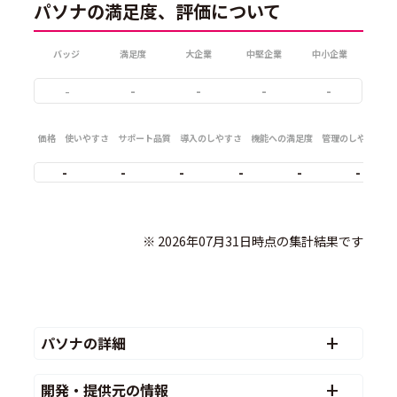
パソナの満足度、評価について
バッジ
満足度
大企業
中堅企業
中小企業
-
-
-
-
-
価格
使いやすさ
サポート品質
導入のしやすさ
機能への満足度
管理のしやすさ
-
-
-
-
-
-
              ※ 2026年07月31日時点の集計結果です

パソナの詳細
開発・提供元の情報