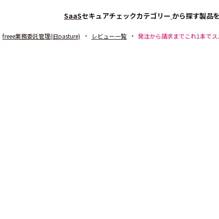
SaaS
セキュアチェック
カテゴリー
から探す
製品
freee業務委託管理(旧pasture)
レビュー一覧
発注から請求までこれ1本でス