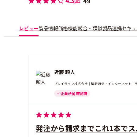
4.3
49
レビュー
製品情報
価格
機能
競合・類似製品
連携
セキュ
近藤 頼人
プレイライフ株式会社｜情報通信・インターネット｜デ
企業所属 確認済
発注から請求までこれ1本でス