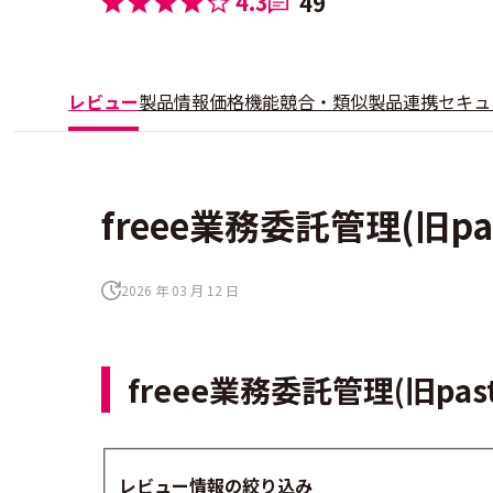
4.3
49
レビュー
製品情報
価格
機能
競合・類似製品
連携
セキュ
freee業務委託管理(旧pa
2026 年 03 月 12 日
freee業務委託管理(旧p
レビュー情報の絞り込み