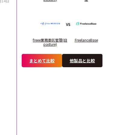
月14日
VS
freee業務委託管理(旧
FreelanceBase
pasture)
まとめて比較
他製品と比較