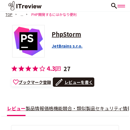
TOP
...
PHP開発するにはかなり便利
PhpStorm
JetBrains s.r.o.
4.3
27
ブックマーク登録
レビューを書く
レビュー
製品情報
価格
機能
競合・類似製品
セキュリティ情