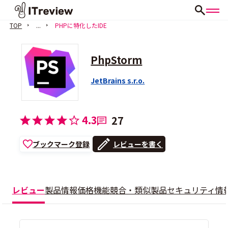
TOP
...
PHPに特化したIDE
PhpStorm
JetBrains s.r.o.
4.3
27
ブックマーク登録
レビューを書く
レビュー
製品情報
価格
機能
競合・類似製品
セキュリティ情