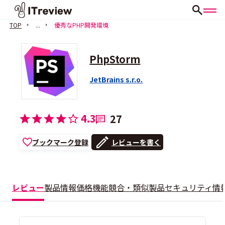
TOP
...
優秀なPHP開発環境
PhpStorm
JetBrains s.r.o.
4.3
27
ブックマーク登録
レビューを書く
レビュー
製品情報
価格
機能
競合・類似製品
セキュリティ情