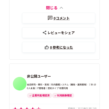
閉じる
0
コメント
レビューをシェア
0
参考になった
非公開ユーザー
総合卸売・商社・貿易｜社内情報システム（開発・運用管理）｜50-10
0人未満｜IT管理者｜契約タイプ 有償利用
企業所属 確認済
利用画像確認
投稿日：
2023年01月12日