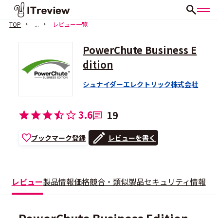
TOP
...
レビュー一覧
PowerChute Business E
dition
シュナイダーエレクトリック株式会社
3.6
19
ブックマーク登録
レビューを書く
レビュー
製品情報
価格
競合・類似製品
セキュリティ情報