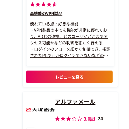
高機能のVPN製品
優れている点・好きな機能
・VPN製品の中でも機能が非常に優れてお
り、ADとの連携、どのユーザがどこまでア
クセス可能かなどの制御を細かく行える
・ログインのフローを細かく制御でき、指定
されたPCでしかログインできないなどの制
御も行える
・上位にBIG-IP製品を導入し、複数台のBI
G-IP APMに振り分けることができ、負荷分
レビューを見る
散及び障害時の振り分け変更も
柔軟に可能
・スマートデ...
アルファメール
24
3.0