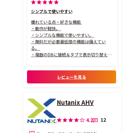
シンプルで使いやすい
優れている点・好きな機能
・動作が軽快。
・シンプルな機能で使いやすい。
・無料だが必要最低限の機能は備えてい
る。
・複数のDBに接続＆タブで表示切り替えで
きる。
・DBのdumpをSQL、JSON、XML形式から
選択できる。
レビューを見る
Nutanix AHV
12
4.2