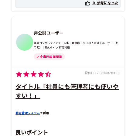
0
参考になった
非公開ユーザー
経営コンサルティング｜人事・教育職｜50-100人未満｜ユーザー（利
用者）｜契約タイプ 有償利用
企業所属 確認済
投稿日：
2026年02月19日
タイトル「社員にも管理者にも使いや
すい！」
勤怠管理システム
で利用
良いポイント