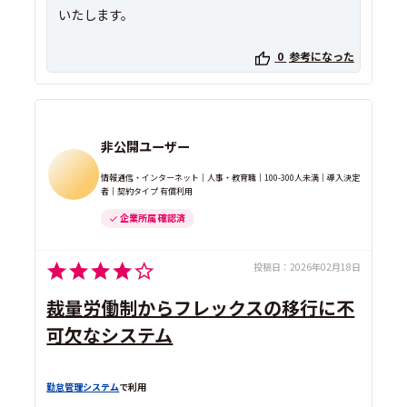
いたします。
0
参考になった
非公開ユーザー
情報通信・インターネット｜人事・教育職｜100-300人未満｜導入決定
者｜契約タイプ 有償利用
企業所属 確認済
投稿日：
2026年02月18日
裁量労働制からフレックスの移行に不
可欠なシステム
勤怠管理システム
で利用