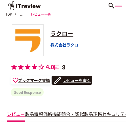
TOP
...
レビュー一覧
ラクロー
株式会社ラクロー
4.0
8
ブックマーク登録
レビューを書く
Good Response
レビュー
製品情報
価格
機能
競合・類似製品
連携
セキュリテ