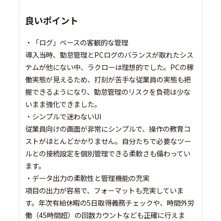
良いポイント
・「ログ」ベースの客観的な管理
導入当時、勤怠管理とPCログのバランスが取れたシス
テムが他にない中、ラクローは理想的でした。PCの稼
働実態が見えるため、打刻が苦手な従業員の実態も把
握できるようになり、勤怠管理のリスクを負荷は少な
いまま強化できました。
・シンプルで迷わないUI
従業員向けの画面が非常にシンプルで、操作の教育コ
ストがほとんどかかりません。自分たちで必要なツー
ルとの接続設定を個別管理できる柔軟さも備わってい
ます。
・データ出力の柔軟性と管理機能の充実
項目の出力が容易で、フォーマットも充実していま
す。年次有給休暇の5日取得義務チェックや、時間外労
働（45時間超）の回数カウントなども正確に行えま