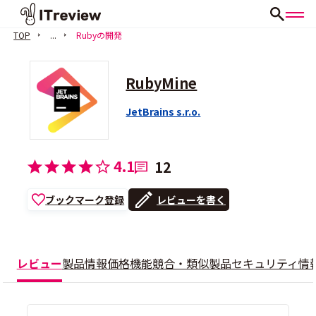
TOP
...
Rubyの開発
RubyMine
JetBrains s.r.o.
4.1
12
ブックマーク登録
レビューを書く
レビュー
製品情報
価格
機能
競合・類似製品
セキュリティ情