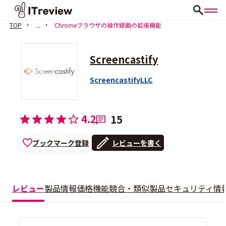
TOP
...
Chromeブラウザの操作録画の拡張機能
Screencastify
ScreencastifyLLC
4.2
15
ブックマーク登録
レビューを書く
レビュー
製品情報
価格
機能
競合・類似製品
セキュリティ情