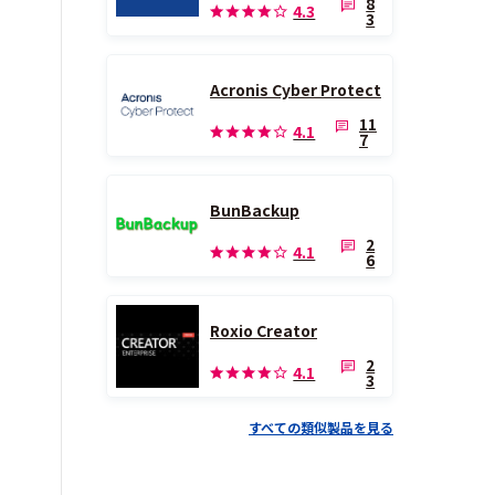
8
4.3
3
Acronis Cyber Protect
11
4.1
7
BunBackup
2
4.1
6
Roxio Creator
2
4.1
3
すべての類似製品を見る