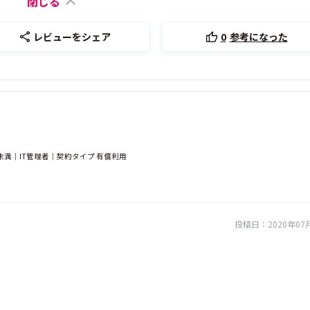
閉じる
レビューをシェア
0
参考になった
未満｜IT管理者｜契約タイプ 有償利用
投稿日：
2020年07