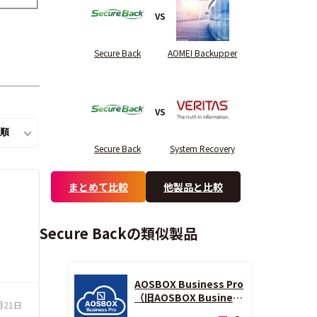
VS
Secure Back
AOMEI Backupper
VS
Secure Back
System Recovery
まとめて比較
他製品と比較
Secure Backの類似製品
AOSBOX Business Pro
（旧AOSBOX Busines
月21日
s）