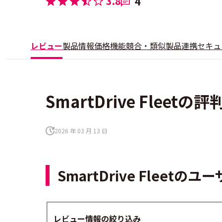
3.8
4
レビュー
製品情報
価格
機能
競合・類似製品
連携
セキュ
SmartDrive Fleet
2026 年 03 月 13 日
SmartDrive Flee
レビュー情報の絞り込み