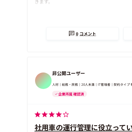
きます。
0
コメント
非公開ユーザー
人材｜総務・庶務｜20人未満｜IT管理者｜契約タイプ 
企業所属 確認済
社用車の運行管理に役立って