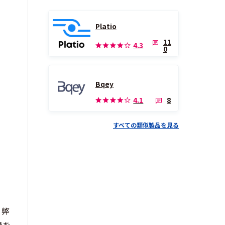
Platio
11
4.3
0
Bqey
8
4.1
すべての類似製品を見る
。弊