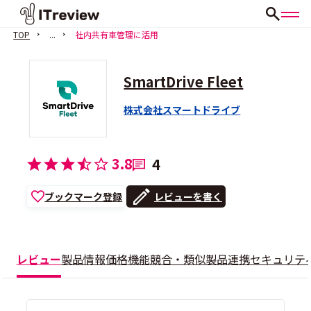
TOP
...
社内共有車管理に活用
SmartDrive Fleet
株式会社スマートドライブ
3.8
4
ブックマーク登録
レビューを書く
レビュー
製品情報
価格
機能
競合・類似製品
連携
セキュリテ