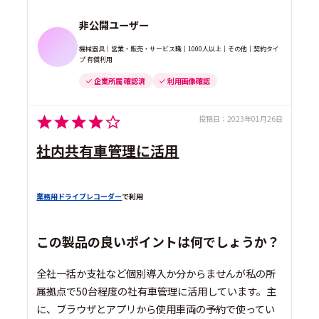
非公開ユーザー
機械器具｜営業・販売・サービス職｜1000人以上｜その他｜契約タイ
プ 有償利用
企業所属 確認済
利用画像確認
投稿日：
2023年01月26日
社内共有車管理に活用
業務用ドライブレコーダー
で利用
この製品の良いポイントは何でしょうか？
全社一括か支社など個別導入か分からませんが私の所
属拠点で50台程度の社有車管理に活用しています。主
に、ブラウザとアプリから使用車両の予約で使ってい