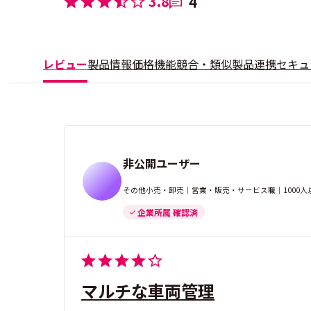
3.8
4
レビュー
製品情報
価格
機能
競合・類似製品
連携
セキュ
非公開ユーザー
その他小売・卸売｜営業・販売・サービス職｜1000人
企業所属 確認済
マルチな車両管理