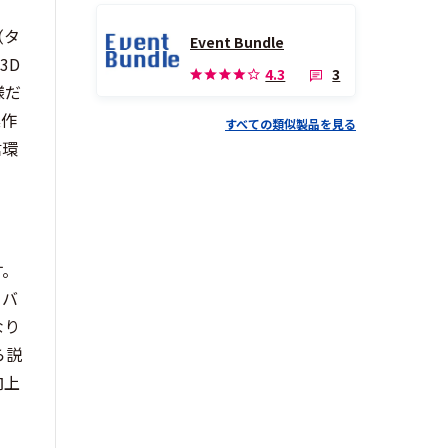
（タ
Event Bundle
3D
3
4.3
様だ
操作
すべての類似製品を見る
信環
す。
、バ
なり
ら説
向上