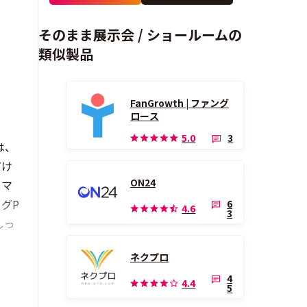
そのまま展示会 / ショールームの
類似製品
FanGrowth | ファング
ロース
3
5.0
は、
だけ
ON24
スマ
グP
6
4.6
3
しっ
ネクプロ
4
4.4
5