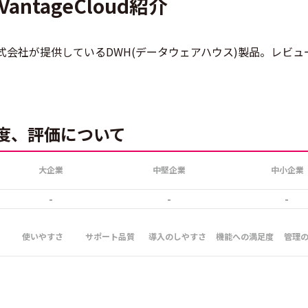
 VantageCloud紹介
ラデータ株式会社が提供しているDWH(データウェアハウス)製品。レビ
の満足度、評価について
大企業
中堅企業
中小企業
-
-
-
使いやすさ
サポート品質
導入のしやすさ
機能への満足度
管理