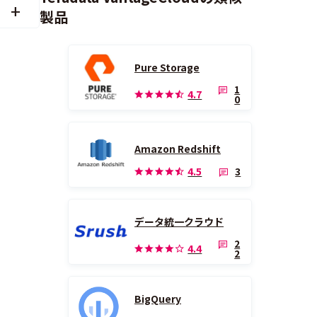
製品
Pure Storage
1
4.7
0
Amazon Redshift
3
4.5
データ統一クラウド
2
4.4
2
BigQuery