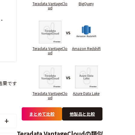
Teradata VantageClo
BigQuery
ud
-
VS
Teradata VantageClo
Amazon Redshift
ud
VS
Teradata VantageClo
Azure Data Lake
ud
まとめて比較
他製品と比較
Teradata VantageCloudの類似