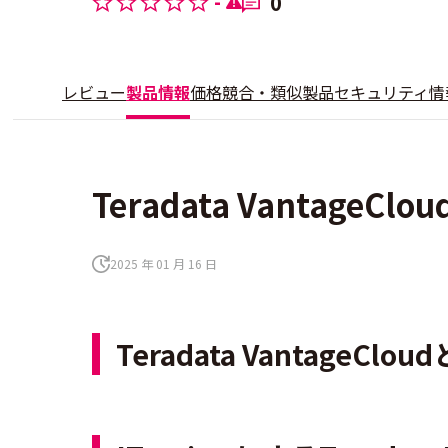
-
0
レビュー
製品情報
価格
競合・類似製品
セキュリティ情
Teradata Vantag
2025 年 01 月 16 日
Teradata VantageClou