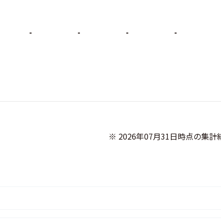
-
-
-
-
              ※ 2026年07月31日時点の集計結果です
