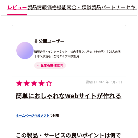
レビュー
製品情報
価格
機能
競合・類似製品
パートナー
セキ
非公開ユーザー
情報通信・インターネット｜社内情報システム（その他）｜20人未満
｜導入決定者｜契約タイプ 有償利用
企業所属 確認済
投稿日：
2020年03月26日
簡単におしゃれなWebサイトが作れる
ホームページ作成ソフト
で利用
この製品・サービスの良いポイントは何で