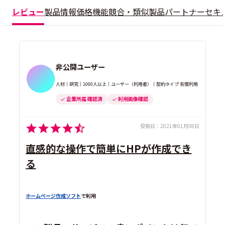
レビュー
製品情報
価格
機能
競合・類似製品
パートナー
セキ
非公開ユーザー
人材｜研究｜1000人以上｜ユーザー（利用者）｜契約タイプ 有償利用
企業所属 確認済
利用画像確認
投稿日：
2021年01月08日
直感的な操作で簡単にHPが作成でき
る
ホームページ作成ソフト
で利用