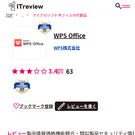
TOP
...
マイクロソフトオフィスの代替品
WPS Office
WPS株式会社
3.4
63
ブックマーク登録
レビューを書く
レビュー
製品情報
価格
機能
競合・類似製品
セキュリティ情