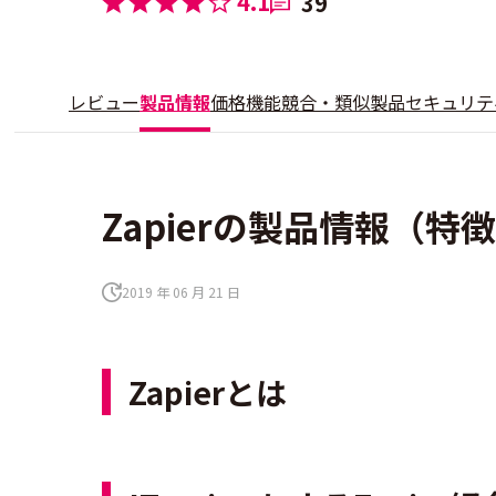
4.1
39
レビュー
製品情報
価格
機能
競合・類似製品
セキュリテ
Zapierの製品情報（
2019 年 06 月 21 日
Zapierとは