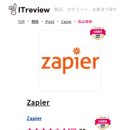
TOP
開発
iPaaS
Zapier
製品情報
Zapier
Zapier