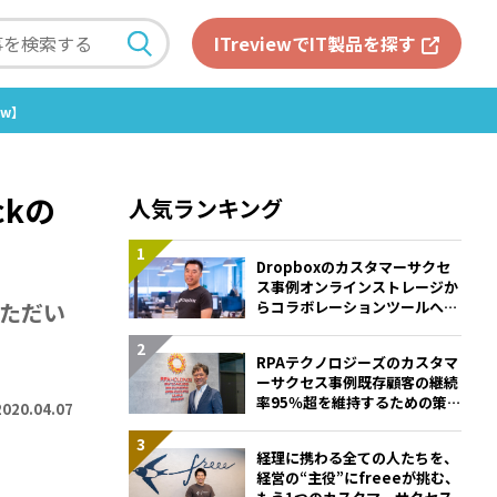
ITreviewでIT製品を探す
ew】
kの
人気ランキング
Dropboxのカスタマーサクセ
ス事例――オンラインストレージか
いただい
らコラボレーションツールへと
進化するために掲げるKPIと
は？
RPAテクノロジーズのカスタマ
ーサクセス事例――既存顧客の継続
率95％超を維持するための策と
2020.04.07
は
経理に携わる全ての人たちを、
経営の“主役”に――freeeが挑む、