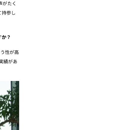
声がたく
て持参し
すか？
ょう性が高
実績があ