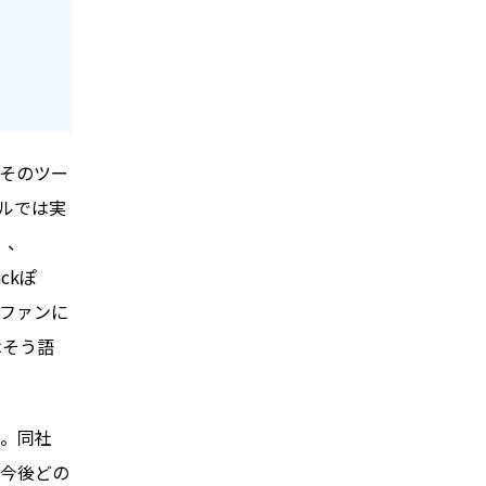
。そのツー
バルでは実
）、
ckぽ
のファンに
はそう語
賞。同社
を今後どの