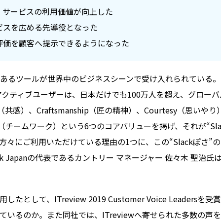
、サービスの利用価値が向上した
ビスを広める先導役となった
評価を顧客へ提示できるようになった
、あるツールが世界中のビジネスシーンで受け入れられている
間アクティブユーザーは、日本だけでも100万人を超え、グロー
感）、Craftsmanship（匠の精神）、Courtesy（思いやり
idarity（チームワーク）という6つのコアバリューを掲げ、それが“Sla
方々にご利用いただけている理由の1つに、この“Slackぽさ”
 Japanの代表であるカントリー マネージャー 佐々木 聖治氏
Treview 2019 Customer Voice Leadersを受
いるのか。また同社では、ITreviewへ寄せられた多数の声