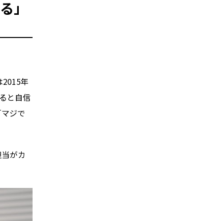
ある」
015年
ると自信
「マジで
担当がカ