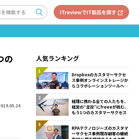
ITreviewでIT製品を探す
つの
人気ランキング
Dropboxのカスタマーサクセ
ス事例――オンラインストレージか
らコラボレーションツールへと
進化するために掲げるKPIと
は？
経理に携わる全ての人たちを、
2019.05.24
経営の“主役”に――freeeが挑む、
もう1つのカスタマーサクセス
RPAテクノロジーズのカスタマ
ーサクセス事例――既存顧客の継続