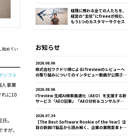
経理に携わる全ての人たちを、
経営の“主役”に――freeeが挑む、
もう1つのカスタマーサクセス
お知らせ
し始めてい
。
2026.08.06
株式会社ワクドリ様によるITreviewのレビューへ
計ソフト
の取り組みについてのインタビュー動画が公開され
ました
（個人事業
2026.08.06
ぞれに10
ITreview 生成AI検索最適化（AEO）を支援する新
サービス「AEO記事」「AEO分析＆コンサルティ
ング」を提供開始
2026.07.24
健児氏。
【The Best Software Rookie of the Year】注
目の新興IT製品から読み解く、企業の業務変革トレ
ですが、
ンドとは？