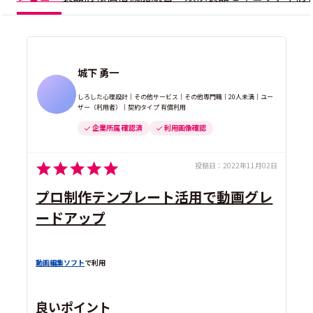
城下 勇一
しろした心理設計｜その他サービス｜その他専門職｜20人未満｜ユー
ザー（利用者）｜契約タイプ 有償利用
企業所属 確認済
利用画像確認
投稿日：
2022年11月02日
プロ制作テンプレート活用で動画グレ
ードアップ
動画編集ソフト
で利用
良いポイント