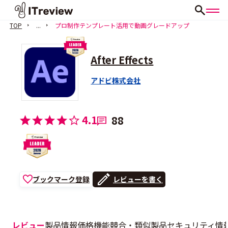
TOP
...
プロ制作テンプレート活用で動画グレードアップ
After Effects
アドビ株式会社
4.1
88
ブックマーク登録
レビューを書く
レビュー
製品情報
価格
機能
競合・類似製品
セキュリティ情