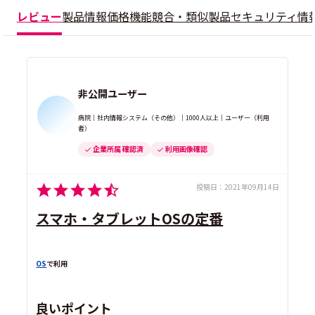
レビュー
製品情報
価格
機能
競合・類似製品
セキュリティ情
非公開ユーザー
病院｜社内情報システム（その他）｜1000人以上｜ユーザー（利用
者）
企業所属 確認済
利用画像確認
投稿日：
2021年09月14日
スマホ・タブレットOSの定番
OS
で利用
良いポイント