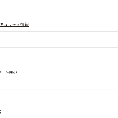
キュリティ情報
ザー（利用者）
た