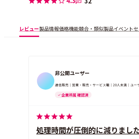
4.3
32
レビュー
製品情報
価格
機能
競合・類似製品
イベント
セ
非公開ユーザー
通信販売｜営業・販売・サービス職｜20人未満｜ユー
企業所属 確認済
処理時間が圧倒的に減りまし