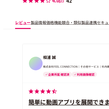
4.0
42
レビュー
製品情報
価格
機能
競合・類似製品
連携
セキュ
相浦 誠
株式会社FEEL CONNECTION｜その他サービス｜社内
企業所属 確認済
利用画像確認
簡単に動画アプリを展開でき