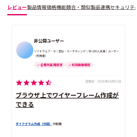
レビュー
製品情報
価格
機能
競合・類似製品
連携
セキュリテ
非公開ユーザー
ソフトウェア・SI｜宣伝・マーケティング｜50-100人未満｜ユーザー
（利用者）
企業所属 確認済
利用画像確認
投稿日：
2020年06月02日
ブラウザ上でワイヤーフレーム作成が
できる
ダイアグラム作成（作図）
で利用