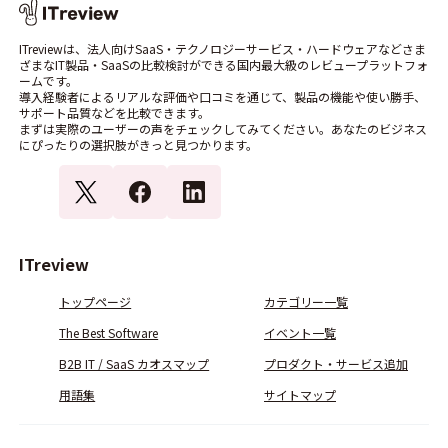
ITreviewは、法人向けSaaS・テクノロジーサービス・ハードウェアなどさま
ざまなIT製品・SaaSの比較検討ができる国内最大級のレビュープラットフォ
ームです。
導入経験者によるリアルな評価や口コミを通じて、製品の機能や使い勝手、
サポート品質などを比較できます。
まずは実際のユーザーの声をチェックしてみてください。あなたのビジネス
にぴったりの選択肢がきっと見つかります。
ITreview
トップページ
カテゴリー一覧
The Best Software
イベント一覧
B2B IT / SaaS カオスマップ
プロダクト・サービス追加
用語集
サイトマップ