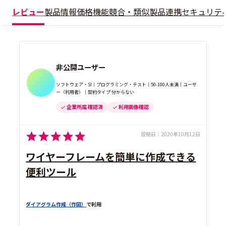
レビュー
製品情報
価格
機能
競合・類似製品
連携
セキュリテ
非公開ユーザー
ソフトウェア・SI｜プログラミング・テスト｜50-100人未満｜ユーザ
ー（利用者）｜契約タイプ 分からない
企業所属 確認済
利用画像確認
投稿日：
2020年10月12日
ワイヤーフレームを簡単に作成できる
便利ツール
ダイアグラム作成（作図）
で利用